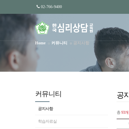
02-766-9400
Home
커뮤니티
공지사항
커뮤니티
공
공지사항
총
93개
학습자료실