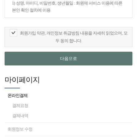
제 9조 (구매신청)
1) 성명, 아이디, 비밀번호, 생년월일 : 회원제 서비스 이용에 따른
본인 확인 절차에 이용
제10조 (계약의 성립)
제11조 (지급방법)
2) 이메일주소, 전화번호 : 회원 가입 사실 및 접수 확인 메일 발송,
제12조 (수신확인통지,구매신청 변경 및 취소)
비밀번호 분실시 회원 일치 여부 확인 등을 위한 원활한 의사소통
회원가입 약관, 개인정보 취급방침 내용을 자세히 읽었으며, 모
경로의 확보, 정보 안내
두 동의 합니다.
제13조 (재화등의 공급)
제14조 (환급)
3) 휴대폰번호 : 접수 결제 안내
다음으로
제15조 (청약철회 등)
2. 수집하는 개인정보의 항목 - 아이디, 비밀번호, 이름, 생년월일,
제16조 (청약철회 등의 효과)
주소, 전화번호, 핸드폰번호, IP정보
마이페이지
제17조 (개인정보보호)
3. 개인정보의 보유 및 이용기간
제18조 ("회사"의 의무)
온라인결제
1) 원칙적으로 회원님께서 동의 철회 혹은 회원탈퇴를 하셨을 경
제19조 (회원의 ID 및 비밀번호에 대한 의무)
우에는 지체 없이 관련 정보들을 모두 폐기합니다. 다만, 수집목적
결제요청
제20조 (이용자의 의무)
또는 제공받은 목적이 달성된 경우에도 상법 등 법령의 규정에 의
결제내역
하여 보존할 필요성이 있는 경우에는 회원의 개인정보를 보유할
제21조 (연결"회사"와 피연결"회사" 간의 관계)
수 있습니다.
회원정보 수정
제22조 (저작권의 귀속 및 이용제한)