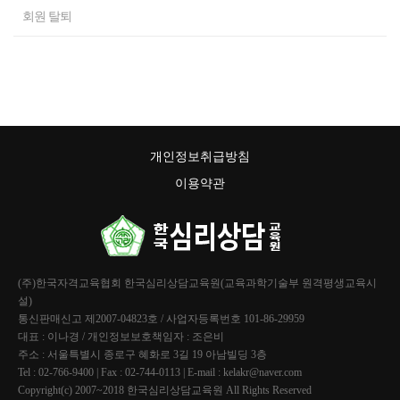
제23조 (분쟁해결)
- 정당한 절차에 따라 보유기간을 미리 회원에게 고지하거나 명시
회원 탈퇴
한 경우
제24조 (재판권 및 준거법)
- 개별적으로 회원의 동의를 받은 경우
2) 개인정보를 파기하는 때에는 다음과 같은 방법에 의합니다.
제 1조 (목적)
- 종이에 출력된 개인정보 : 분쇄기로 분쇄하거나 소각
개인정보취급방침
이 약관은 (주)한국자격교육협회 (이하 "회사"라 합니다.)이 운영
이용약관
하는 한국심리상담교육원 사이트에서 제공하는 인터넷관련 서비
- 전자적 파일형태로 저장된 개인정보 : 기록을 재생할 수 없는 방
스(이하"서비스"라 합니다)를 이용함에 있어 회사와 회원의 권리,
법을 사용하여 삭제
의무 및 책임사항을 규정함을 목적으로 합니다.
제 2조 (용어의 정의)
3) 다만, 전자상거래 등에서의 소비자보호에 관한 법률 등 관계법
본 약관에서 사용되는 주요한 용어의 정의는 다음과 같습니다.
령이 정하는 경우 회원님의 ‘협회’의 회원 탈퇴 이후에도 법령이
(주)한국자격교육협회 한국심리상담교육원(교육과학기술부 원격평생교육시
설)
(１) 정의 : "서비스"란 (주)한국자격교육협회이 재화 또는 용역(이
정하는 일정한 기간에 한하여, 회원님의 정보를 보유하게 됩니다.
통신판매신고 제2007-04823호 / 사업자등록번호 101-86-29959
하 "재화등"이라 함)을 이용자에게 제공하기 위하여 컴퓨터등 정
대표 : 이나경 / 개인정보보호책임자 : 조은비
4. 외부 기관 단체로부터 성적조회 요청이 있을 경우 제공에 동의
보통신 설비를 이용하여 재화등을 거래할 수 있도록 설정한 가상
주소 : 서울특별시 종로구 혜화로 3길 19 아남빌딩 3층
합니다.
의 영업장을 말하며, 아울러 사이버몰을 운영하는 사업자의 의미
Tel : 02-766-9400 | Fax : 02-744-0113 | E-mail : kelakr@naver.com
로도 사용합니다.
Copyright(c) 2007~2018 한국심리상담교육원 All Rights Reserved