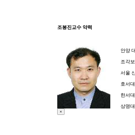
조봉진교수 약력
안양 
조각보
서울 
호서대
한서대
상명대
×
부흥 
호서대